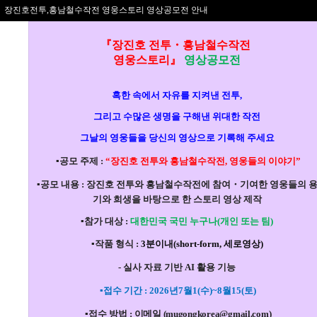
장진호전투,흥남철수작전 영웅스토리 영상공모전 안내
『장진호 전투
・
흥남철수작전
영웅스토리』
영상공모전
혹한 속에서 자유를 지켜낸 전투,
그리고 수많은 생명을 구해낸 위대한 작전
그날의 영웅들을 당신의 영상으로 기록해 주세요
▪
공모
주제
:
“장진호 전투와 흥남철수작전, 영웅들의 이야기
”
▪
공모 내용
:
장진호 전투와 흥남철수작전에
참여
・기여한 영웅들의 
기와 희생을 바탕으로 한
스토리 영상 제작
▪
참가 대상
:
대한민국 국민 누구나(개인 또는 팀)
▪
작품 형식
:
3분이내(short-form, 세로영상)
- 실사 자료 기반 AI 활용 기능
▪
접수 기간
:
2026년7월1(수)~8월15(토)
▪
접수
방법
:
이메일 (mugongkorea@gmail.com)
영상공모전 참고자료3 <흥