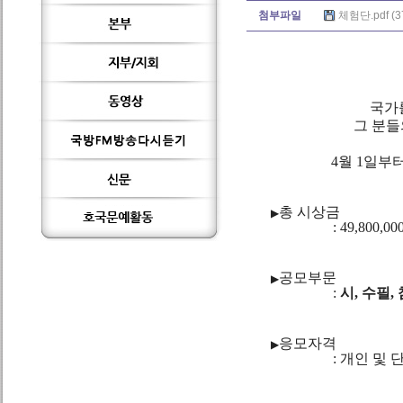
첨부파일
체험단.pdf (3
국가
그 분들
4월 1일부터
총 시상금
▶
: 49,800,00
공모부문
▶
:
시, 수필,
응모자격
▶
: 개인 및 단체로