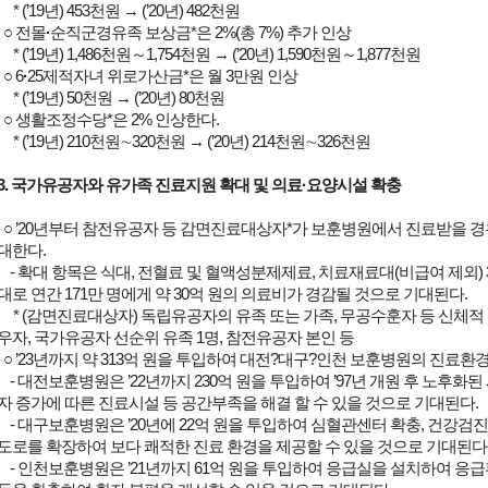
* (’19년) 453천원 → (’20년) 482천원
○ 전몰
·
순직군경유족 보상금*은 2%(총 7%) 추가 인상
* (’19년) 1,486천원～1,754천원 → (’20년) 1,590천원～1,877천원
○ 6
·
25제적자녀 위로가산금*은 월 3만원 인상
* (’19년) 50천원 → (’20년) 80천원
○ 생활조정수당*은 2% 인상한다.
* (’19년) 210천원∼320천원 → (’20년) 214천원∼326천원
3. 국가유공자와 유가족 진료지원 확대 및 의료·요양시설 확충
○ ’20년부터 참전유공자 등 감면진료대상자*가 보훈병원에서 진료받을 경
대한다.
- 확대 항목은 식대, 전혈료 및 혈액성분제제료, 치료재료대(비급여 제외) 
대로 연간 171만 명에게 약 30억 원의 의료비가 경감될 것으로 기대된다.
* (감면진료대상자) 독립유공자의 유족 또는 가족, 무공수훈자 등 신체적
우자, 국가유공자 선순위 유족 1명, 참전유공자 본인 등
○ ’23년까지 약 313억 원을 투입하여 대전?대구?인천 보훈병원의 진료환
- 대전보훈병원은 ’22년까지 230억 원을 투입하여 ’97년 개원 후 노후화된
자 증가에 따른 진료시설 등 공간부족을 해결 할 수 있을 것으로 기대된다.
- 대구보훈병원은 ’20년에 22억 원을 투입하여 심혈관센터 확충, 건강검진
도로를 확장하여 보다 쾌적한 진료 환경을 제공할 수 있을 것으로 기대된다
- 인천보훈병원은 ’21년까지 61억 원을 투입하여 응급실을 설치하여 응