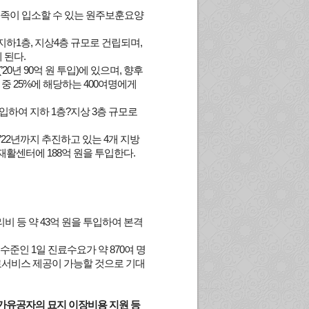
족이 입소할 수 있는 원주보훈요양
지하1층, 지상4층 규모로 건립되며,
 된다.
20년 90억 원 투입)에 있으며, 향후
자 중 25%에 해당하는 400여명에게
투입하여 지하 1층?지상 3층 규모로
22년까지 추진하고 있는 4개 지방
재활센터에 188억 원을 투입한다.
리비 등 약 43억 원을 투입하여 본격
수준인 1일 진료수요가 약 870여 명
료서비스 제공이 가능할 것으로 기대
국가유공자의 묘지 이장비용 지원 등