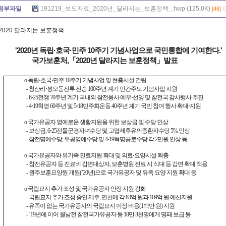
첨부파일
191219_보도자료_2020년_달라지는_보훈정책_.hwp (125.0K)
[48]
D
2020 달라지는 보훈정책
'2020년 독립·호국·민주 10주기 기념사업으로 국민통합에 기여한다.'
국가보훈처,「2020년 달라지는 보훈정책」발표
o 독립
·
호국
·
민주 10주기 기념사업 및 현충시설 건립
- 청산리
·
봉오동전투 전승 100주년 계기 민간주도 기념사업 지원
- 6
·
25전쟁 70주년 계기 국내외 참전용사 예우
·
선양 및 참전국 감사행사 추진
- 4
·
19혁명 60주년 및 5
·
18민주화운동 40주년 계기 국민 참여 행사 확대
·
지원
o 국가유공자 영예로운 생활지원을 위한 보상금 및 수당 인상
- 보상금, 6
·
25전몰군경자녀수당 및 고엽제후유의증환자수당 5% 인상
- 참전명예수당, 무공영예수당 및 4
·
19혁명공로수당 각 2만원 인상 등
o 국가유공자와 유가족 진료지원 확대 및 의료
·
요양시설 확충
- 참전유공자 등 진료비 감면대상자, 보훈병원 진료 시 식대 등 감면 확대 적용
- 원주보훈요양원 개원(’20년)으로 국가유공자 및 유족 요양 지원 확대 등
o 국립묘지 추가 조성 및 국가유공자 안장 지원 강화
- 국립묘지 추가 조성 중인 제주, 연천에 각 83억 원과 109억 원 예산지원
- 유족이 없는 국가유공자의 국립묘지 이장 비용(1백만 원) 지원
- ’19년에 이어 월남전 참전국가유공자 등 18만 3천명에게 명패 보급 등