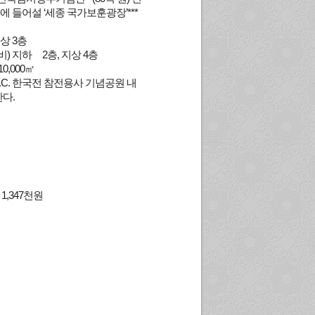
에 들어설 ‘세종 국가보훈광장’***
지상 3층
) 지하 2층, 지상 4층
0,000㎡
.C. 한국전 참전용사 기념공원 내
한다.
～1,347천원