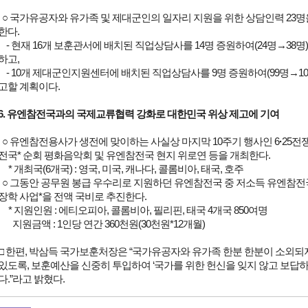
○ 국가유공자와 유가족 및 제대군인의 일자리 지원을 위한 상담인력 23
한다.
- 현재 16개 보훈관서에 배치된 직업상담사를 14명 증원하여(24명→38명)
하고,
- 10개 제대군인지원센터에 배치된 직업상담사를 9명 증원하여(99명→108
고할 계획이다.
6. 유엔참전국과의 국제교류협력 강화로 대한민국 위상 제고에 기여
○ 유엔참전용사가 생전에 맞이하는 사실상 마지막 10주기 행사인 6
·
25전
전국* 순회 평화음악회 및 유엔참전국 현지 위로연 등을 개최한다.
* 개최국(6개국) : 영국, 미국, 캐나다, 콜롬비아, 태국, 호주
○ 그동안 공무원 봉급 우수리로 지원하던 유엔참전국 중 저소득 유엔참전국(
장학 사업*을 전액 국비로 추진한다.
* 지원인원 : 에티오피아, 콜롬비아, 필리핀, 태국 4개국 850여명
지원금액 : 1인당 연간 360천원(30천원*12개월)
□ 한편, 박삼득 국가보훈처장은 “국가유공자와 유가족 한분 한분이 소외되
있도록, 보훈예산을 신중히 투입하여 ‘국가를 위한 헌신을 잊지 않고 보답하
다.”라고 밝혔다.