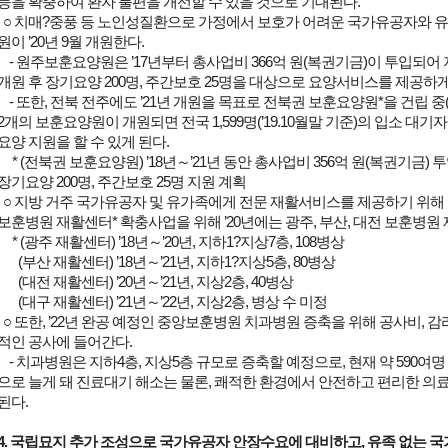
등을 확충하여 환자 불편을 개선할 수 있을 것으로 기대된다.
○ 치매?중풍 등 노인성질환으로 가정에서 보호가 어려운 국가유공자와 유
원이 ’20년 9월 개원한다.
- 원주보훈요양원은 ’17년부터 총사업비 366억 원(복권기금)이 투입되어 
개원 후 장기요양 200명, 주간보호 25명을 대상으로 요양서비스를 제공하게
- 또한, 전북 전주에도 ’21년 개원을 목표로 전북권 보훈요양원*을 건립 중(’
2개의 보훈요양원이 개원되면 전국 1,599명(’19.10월말 기준)의 입소 대기
요양 지원을 할 수 있게 된다.
* (전북권 보훈요양원) ’18년～’21년 동안 총사업비 356억 원(복권기금) 
장기요양 200명, 주간보호 25명 지원 계획
○ 지방 거주 국가유공자 및 유가족에게 전문 재활서비스를 제공하기 위해 ’
보훈병원 재활센터* 확충사업을 위해 ’20년에는 광주, 부산, 대전 보훈병원 
* (광주 재활센터) ’18년～’20년, 지하1?지상7층, 108병상
(부산 재활센터) ’18년～’21년, 지하1?지상5층, 80병상
(대전 재활센터) ’20년～’21년, 지상2층, 40병상
(대구 재활센터) ’21년～’22년, 지상2층, 병상 수 미정
○ 또한, ’22년 완공 예정인 중앙보훈병원 치과병원 증축을 위해 공사비, 감
적인 공사에 들어간다.
- 치과병원은 지하4층, 지상5층 규모로 증축할 예정으로, 현재 약 590여명 
으로 늘게 돼 진료대기 해소는 물론, 쾌적한 환경에서 안전하고 편리한 의
된다.
4. 국립묘지 추가 조성으로 국가유공자 안장수요에 대비하고, 유족 없는 