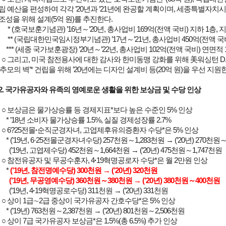
립 예산을 편성하여 각각 ’20년과 ’21년에 완공할 계획이며, 세종특별자치시
조성을 위해 설계(5억 원)를 추진한다.
* (호국보훈기념관) ’16년～’20년, 총사업비 169억(전액 국비) 지하 1층, 
** (국립대한민국임시정부기념관) ’17년～’21년, 총사업비 450억(전액 국비
*** (세종 국가보훈광장) ’20년～’22년, 총사업비 102억(전액 국비) 연면적 1
○ 그리고, 미국 참전용사에 대한 감사와 한미동맹 강화를 위해 美워싱턴 D
‘추모의 벽’* 건립을 위해 ’20년에는 디자인 설계비 등(20억 원)을 우선 지원
2. 국가유공자와 유족의 영예로운 생활을 위한 보상금 및 수당 인상
○ 보상금은 물가상승률 등 경제지표*보다 높은 수준인 5% 인상
* ’18년 소비자 물가상승률 1.5%, 실질 경제성장률 2.7%
○ 6?25전몰
·
순직군경자녀, 고엽제후유의증환자 수당*은 5% 인상
* (’19년, 6·25전몰군경자녀수당) 257천원～1,283천원 → (’20년) 270천원
(’19년, 고엽제수당) 452천원～1,664천원 → (’20년) 475천원～1,747천원
○ 참전유공자 및 무공수훈자, 4
·
19혁명공로자 수당*은 월 2만원 인상
*
(’19년, 참전명예수당) 300천원 → (’20년) 320천원
(’19년, 무공영예수당) 360천원～380천원 → (’20년) 380천원～400천원
(’19년, 4
·
19혁명공로수당) 311천원 → (’20년) 331천원
○ 상이 1급∼2급 중상이 국가유공자 간호수당*은 5% 인상
* (’19년) 763천원～2,387천원 → (’20년) 801천원～2,506천원
○ 상이 7급 국가유공자 보상금*은 1.5%(총 6.5%) 추가 인상