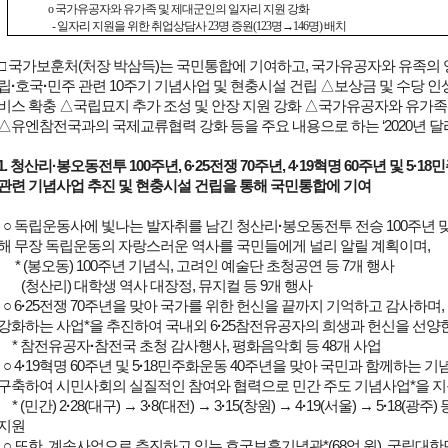
o 국가유공자와 유가족 및 제대군인의 일자리 지원 강화
- 일자리 지원을 위한 취업상담사 23명 증원(123명→146명) 배치
□ 국가보훈처(처장 박삼득)는 국민통합에 기여하고, 국가유공자와 유족의
립
·
호국
·
민주 관련 10주기 기념사업 및 현충시설 건립 △보상금 및 수당 인
비스 확충 △국립묘지 추가 조성 및 안장 지원 강화 △국가유공자와 유가족
△유엔참전국과의 국제교류협력 강화 등을 주요 내용으로 하는 ‘2020년 
1. 청산리·봉오동전투 100주년, 6·25전쟁 70주년, 4·19혁명 60주년 및 5·
관련 기념사업 추진 및 현충시설 건립을 통해 국민통합에 기여
○ 독립운동사에 빛나는 발자취를 남긴 청산리
·
봉오동전투 전승 100주년 
해 무장 독립운동의 자랑스러운 역사를 국민들에게 널리 알릴 계획이며,
* (봉오동) 100주년 기념식, 고려인 예술단 초청공연 등 7개 행사
(청산리) 대학생 역사 대장정, 뮤지컬 등 9개 행사
○ 6
·
25전쟁 70주년을 맞아 국가를 위한 헌신을 끝까지 기억하고 감사하며
강화하는 사업*을 추진하여 국내외 6
·
25참전유공자의 희생과 헌신을 선양
* 참전유공자
·
참전국 초청 감사행사, 평화음악회 등 48개 사업
○ 4
·
19혁명 60주년 및 5
·
18민주화운동 40주년을 맞아 국민과 함께하는 
구축하여 시민사회의 실질적인 참여와 협력으로 민간 주도 기념사업*을 지
* (민간) 2
·
28(대구) → 3
·
8(대전) → 3
·
15(창원) → 4
·
19(서울) → 5
·
18(광주)
지원
○ 또한, 계속사업으로 추진하고 있는 호국보훈기념관*(68억 원), 국립대한