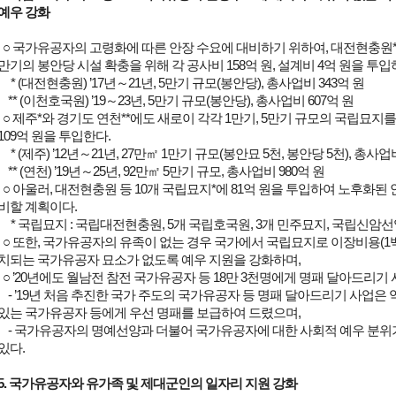
예우 강화
○ 국가유공자의 고령화에 따른 안장 수요에 대비하기 위하여, 대전현충원*과
만기의 봉안당 시설 확충을 위해 각 공사비 158억 원, 설계비 4억 원을 투입
* (대전현충원) ’17년～21년, 5만기 규모(봉안당), 총사업비 343억 원
** (이천호국원) ’19～23년, 5만기 규모(봉안당), 총사업비 607억 원
○ 제주*와 경기도 연천**에도 새로이 각각 1만기, 5만기 규모의 국립묘지를
109억 원을 투입한다.
* (제주) ’12년～21년, 27만㎡ 1만기 규모(봉안묘 5천, 봉안당 5천), 총사업비
** (연천) ’19년～25년, 92만㎡ 5만기 규모, 총사업비 980억 원
○ 아울러, 대전현충원 등 10개 국립묘지*에 81억 원을 투입하여 노후화된
비할 계획이다.
* 국립묘지 : 국립대전현충원, 5개 국립호국원, 3개 민주묘지, 국립신암
○ 또한, 국가유공자의 유족이 없는 경우 국가에서 국립묘지로 이장비용(1백
치되는 국가유공자 묘소가 없도록 예우 지원을 강화하며,
○ ’20년에도 월남전 참전 국가유공자 등 18만 3천명에게 명패 달아드리기
- ’19년 처음 추진한 국가 주도의 국가유공자 등 명패 달아드리기 사업은 약 
있는 국가유공자 등에게 우선 명패를 보급하여 드렸으며,
- 국가유공자의 명예선양과 더불어 국가유공자에 대한 사회적 예우 분위기
있다.
5. 국가유공자와 유가족 및 제대군인의 일자리 지원 강화