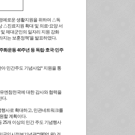
 영예로운 생활지원을 위하여 △독
상 △진료지원 확대 및 의료
·
요양 서
 및 제대군인의 일자리 지원 강화
달라지는 보훈정책’을 발표하였다.
18민주화운동 40주년 등 독립·호국·민주
맞아 민간주도 기념사업* 지원을 통
, 유엔참전국에 대한 감사와 협력을
한다.
기념행사로 확대하고, 민관네트워크를
원할 계획이다.
 등 25개 이상의 민간 주도 기념행사
민국임시정부기념관**(80억 원) 건