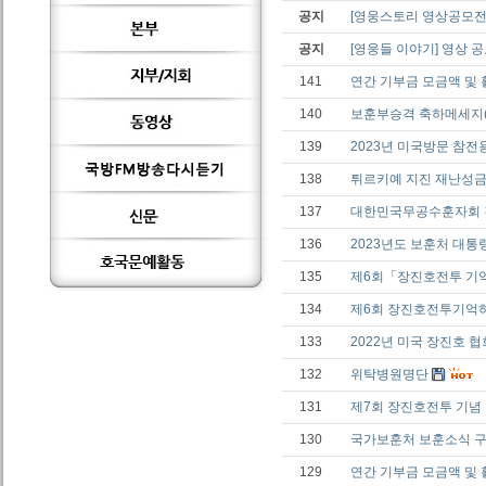
공지
[영웅스토리 영상공모전
공지
[영웅들 이야기] 영상 
141
연간 기부금 모금액 및
140
보훈부승격 축하메세지
139
2023년 미국방문 참전
138
튀르키예 지진 재난성금
137
대한민국무공수훈자회 
136
2023년도 보훈처 대
135
제6회「장진호전투 기
134
제6회 장진호전투기억하
133
2022년 미국 장진호 
132
위탁병원명단
131
제7회 장진호전투 기념
130
국가보훈처 보훈소식 
129
연간 기부금 모금액 및